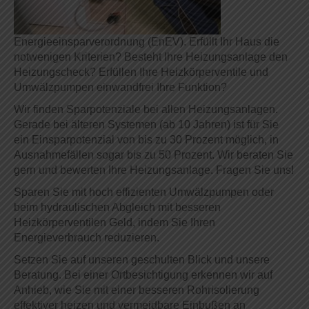
Energieeinsparverordnung (EnEV). Erfüllt Ihr Haus die
notwenigen Kriterien? Besteht Ihre Heizungsanlage den
Heizungscheck? Erfüllen Ihre Heizkörperventile und
Umwälzpumpen einwandfrei Ihre Funktion?
Wir finden Sparpotenziale bei allen Heizungsanlagen.
Gerade bei älteren Systemen (ab 10 Jahren) ist für Sie
ein Einsparpotenzial von bis zu 30 Prozent möglich, in
Ausnahmefällen sogar bis zu 50 Prozent. Wir beraten Sie
gern und bewerten Ihre Heizungsanlage. Fragen Sie uns!
Sparen Sie mit hoch effizienten Umwälzpumpen oder
beim hydraulischen Abgleich mit besseren
Heizkörperventilen Geld, indem Sie Ihren
Energieverbrauch reduzieren.
Setzen Sie auf unseren geschulten Blick und unsere
Beratung. Bei einer Ortbesichtigung erkennen wir auf
Anhieb, wie Sie mit einer besseren Rohrisolierung
effektiver heizen und vermeidbare Einbußen an