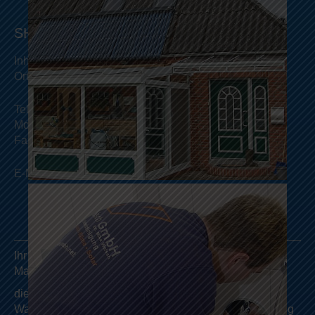
SHK Welsch GmbH
Inh.
Mike Welsch
Ort
Am Sasenberg 1 35716 Dietzhölztal
Tel
+49 (0) 2774 921040
Mobil
+49 (0) 151 58855314
Fax
+49 (0) 2774 703880
E-Mail
info@bernd-welsch-gmbh.net
Ihr Partner für Heizung und Sanitär im Raum Gießen-
Marburg:
die SHK Welsch GmbH aus Dietzhölztal - von der
Wartung Ihrer Heizungsanlage über die Kesselreinigung