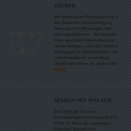
SAUBER
Wir bieten einen Rundumservice in
den Bereichen Kesselreinigung,
Wartung von Filteranlagen und
Heizungssystemen. Wir bestellen
Filter, wechseln Filtermatten und
warten Anlagen - und das natürlich
vorwiegend an Wochenenden oder
nach Feierabend, wenn diese
Geräte still stehen. So sparen sich
mehr…
SPAREN MIT WELSCH
Seit 2009 gilt die neue
Energieeinsparverordnung (EnEV).
Erfüllt Ihr Haus die notwenigen
Kriterien? Besteht Ihre