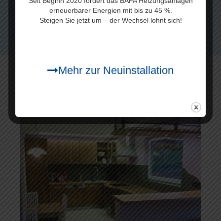
Seit Beginn 2020 fördert das BAFA Heizungsanlagen
Service bieten wir in einem Umkreis
erneuerbarer Energien mit bis zu 45 %.
von 70-80 Kilometer um unseren
Steigen Sie jetzt um – der Wechsel lohnt sich!
mehr…
Firmensitz
Mehr zur Neuinstallation