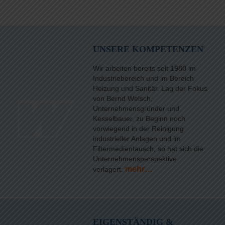
UNSERE KOMPETENZEN
Wir arbeiten bereits seit 1980 im
Industriebereich und im Bereich
Heizung und Sanitär. Lag der Fokus
von Bernd Welsch,
Unternehmensgründer und
Kesselbauer, zu Beginn noch
vorwiegend in der Reinigung
industrieller Anlagen und im
Filtermedientausch, so hat sich die
Unternehmensperspektive
mehr…
verlagert.
EIGENSTÄNDIG &